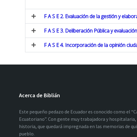
F A S E 2. Evaluación de la gestión y elabor
F A S E 3. Deliberación Pública y evaluació
F A S E 4. Incorporación de la opinión ciu
Acerca de Biblián
Este pequeño pedazo de Ecuador es conocido como el “C
Ecuatoriano”. Con gente muy trabajadora y hospitalaria, 
historia, que quedará impregnada en las memorias de qu
pueblo.