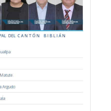
PAL
DEL C A N T Ó N B I B L I Á N
uallpa
 Matute
a Argudo
ala