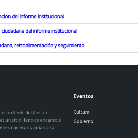
ación del informe institucional
n ciudadana del informe institucional
dadana, retroalimentación y seguimiento
Eventos
Cultura
antón Verde del Austro
es un sitio lleno de encanto e
Gobierno
ienes nacieron y aman a su