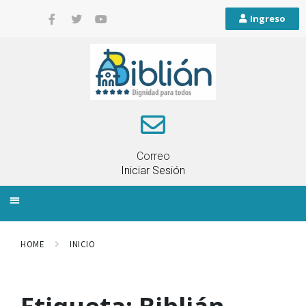
Ingreso
Correo
Iniciar Sesión
INFORMACIÓN LOCAL
PLANIFICACIÓN TERRITORIAL
QUEJAS Y RECLAMOS
HOME
INICIO