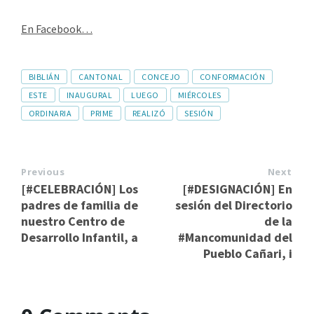
En Facebook…
BIBLIÁN
CANTONAL
CONCEJO
CONFORMACIÓN
ESTE
INAUGURAL
LUEGO
MIÉRCOLES
ORDINARIA
PRIME
REALIZÓ
SESIÓN
Previous
Next
[#CELEBRACIÓN] Los
[#DESIGNACIÓN] En
padres de familia de
sesión del Directorio
nuestro Centro de
de la
Desarrollo Infantil, a
#Mancomunidad del
Pueblo Cañari, i