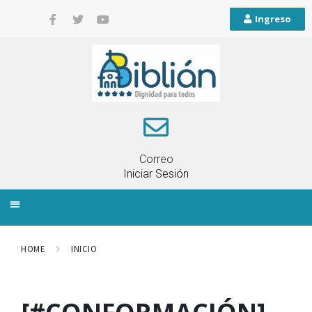
Ingreso
Correo
Iniciar Sesión
INFORMACIÓN LOCAL
PLANIFICACIÓN TERRITORIAL
QUEJAS Y RECLAMOS
HOME
INICIO