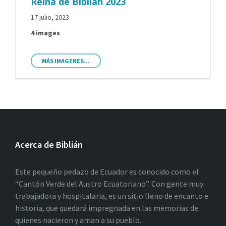
Reina de Biblián 2023
17 julio, 2023
4 images
MÁS IMAGENES...
Acerca de Biblián
Este pequeño pedazo de Ecuador es conocido como el
“Cantón Verde del Austro Ecuatoriano”. Con gente muy
trabajadora y hospitalaria, es un sitio lleno de encanto e
historia, que quedará impregnada en las memorias de
quienes nacieron y aman a su pueblo.