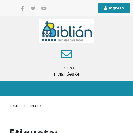
Ingreso
Correo
Iniciar Sesión
INFORMACIÓN LOCAL
PLANIFICACIÓN TERRITORIAL
QUEJAS Y RECLAMOS
HOME
INICIO