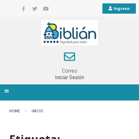
Ingreso
Correo
Iniciar Sesión
INFORMACIÓN LOCAL
PLANIFICACIÓN TERRITORIAL
QUEJAS Y RECLAMOS
HOME
INICIO