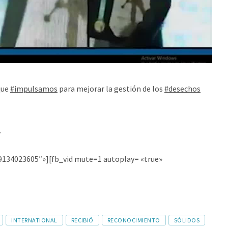
que
#impulsamos
para mejorar la gestión de los
#desechos
.
9134023605″»][fb_vid mute=1 autoplay= «true»
INTERNATIONAL
RECIBIÓ
RECONOCIMIENTO
SÓLIDOS