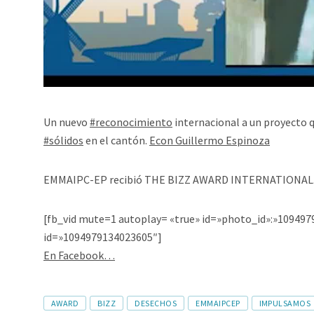
Un nuevo
#reconocimiento
internacional a un proyecto 
#sólidos
en el cantón.
Econ Guillermo Espinoza
EMMAIPC-EP recibió THE BIZZ AWARD INTERNATIONAL
[fb_vid mute=1 autoplay= «true» id=»photo_id»:»109497
id=»1094979134023605″]
En Facebook…
AWARD
BIZZ
DESECHOS
EMMAIPCEP
IMPULSAMOS