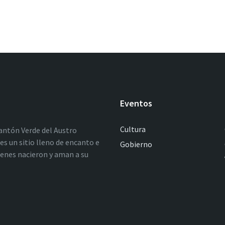
Eventos
Cultura
antón Verde del Austro
es un sitio lleno de encanto e
Gobierno
ienes nacieron y aman a su