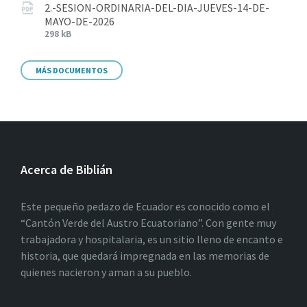
2.-SESION-ORDINARIA-DEL-DIA-JUEVES-14-DE-
MAYO-DE-2026
298 kB
MÁS DOCUMENTOS
Acerca de Biblián
Este pequeño pedazo de Ecuador es conocido como el
“Cantón Verde del Austro Ecuatoriano”. Con gente muy
trabajadora y hospitalaria, es un sitio lleno de encanto e
historia, que quedará impregnada en las memorias de
quienes nacieron y aman a su pueblo.