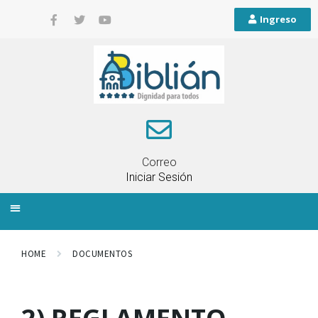
Ingreso
Correo
Iniciar Sesión
INFORMACIÓN LOCAL
PLANIFICACIÓN TERRITORIAL
QUEJAS Y RECLAMOS
HOME
DOCUMENTOS