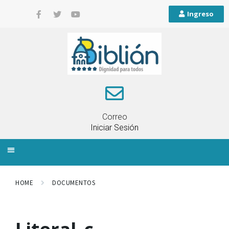
Ingreso
Correo
Iniciar Sesión
INFORMACIÓN LOCAL
PLANIFICACIÓN TERRITORIAL
QUEJAS Y RECLAMOS
HOME
DOCUMENTOS