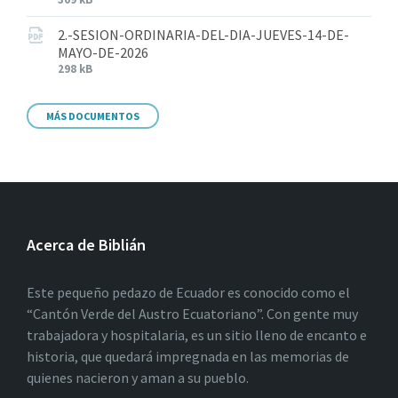
2.-SESION-ORDINARIA-DEL-DIA-JUEVES-14-DE-
MAYO-DE-2026
298 kB
MÁS DOCUMENTOS
Acerca de Biblián
Este pequeño pedazo de Ecuador es conocido como el
“Cantón Verde del Austro Ecuatoriano”. Con gente muy
trabajadora y hospitalaria, es un sitio lleno de encanto e
historia, que quedará impregnada en las memorias de
quienes nacieron y aman a su pueblo.