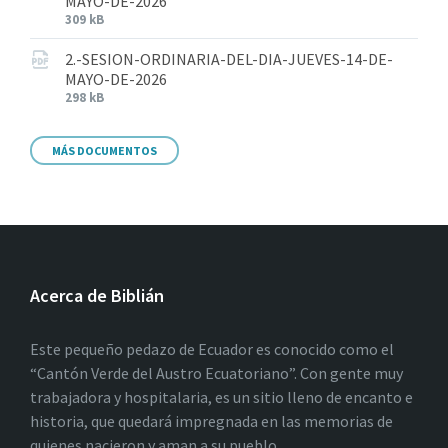
MAYO-DE-2026
309 kB
2.-SESION-ORDINARIA-DEL-DIA-JUEVES-14-DE-
MAYO-DE-2026
298 kB
MÁS DOCUMENTOS
Acerca de Biblián
Este pequeño pedazo de Ecuador es conocido como el
“Cantón Verde del Austro Ecuatoriano”. Con gente muy
trabajadora y hospitalaria, es un sitio lleno de encanto e
historia, que quedará impregnada en las memorias de
quienes nacieron y aman a su pueblo.