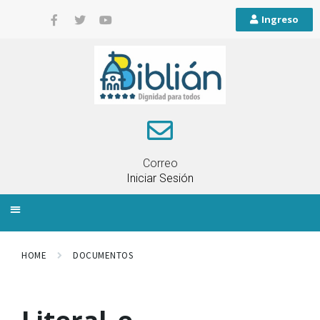
Ingreso
Correo
Iniciar Sesión
INFORMACIÓN LOCAL
PLANIFICACIÓN TERRITORIAL
QUEJAS Y RECLAMOS
HOME
DOCUMENTOS