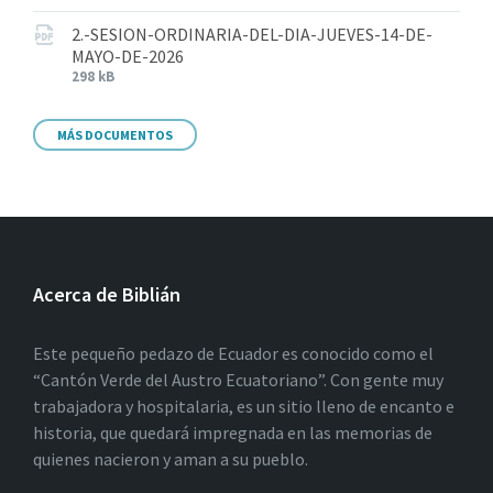
2.-SESION-ORDINARIA-DEL-DIA-JUEVES-14-DE-
MAYO-DE-2026
298 kB
MÁS DOCUMENTOS
Acerca de Biblián
Este pequeño pedazo de Ecuador es conocido como el
“Cantón Verde del Austro Ecuatoriano”. Con gente muy
trabajadora y hospitalaria, es un sitio lleno de encanto e
historia, que quedará impregnada en las memorias de
quienes nacieron y aman a su pueblo.