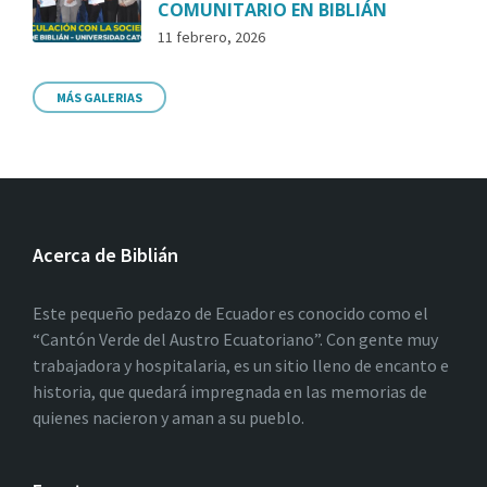
COMUNITARIO EN BIBLIÁN
11 febrero, 2026
MÁS GALERIAS
Acerca de Biblián
Este pequeño pedazo de Ecuador es conocido como el
“Cantón Verde del Austro Ecuatoriano”. Con gente muy
trabajadora y hospitalaria, es un sitio lleno de encanto e
historia, que quedará impregnada en las memorias de
quienes nacieron y aman a su pueblo.