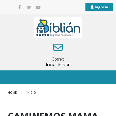
Ingreso
Correo
Iniciar Sesión
INFORMACIÓN LOCAL
PLANIFICACIÓN TERRITORIAL
QUEJAS Y RECLAMOS
HOME
INICIO