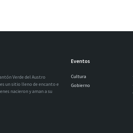
Eventos
Cultura
antón Verde del Austro
es un sitio lleno de encanto e
Gobierno
ienes nacieron y aman a su