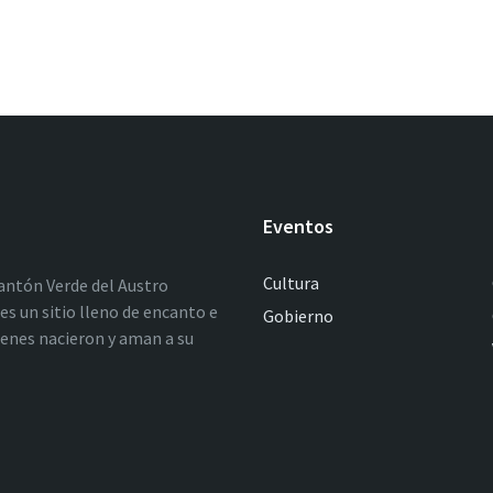
Eventos
Cultura
antón Verde del Austro
es un sitio lleno de encanto e
Gobierno
ienes nacieron y aman a su