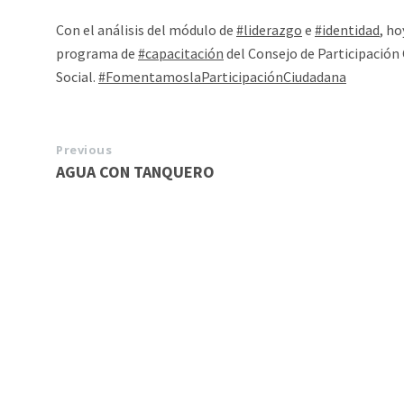
Con el análisis del módulo de
#liderazgo
e
#identidad
, ho
programa de
#capacitación
del Consejo de Participación
Social.
#FomentamoslaParticipaciónCiudadana
Previous
AGUA CON TANQUERO