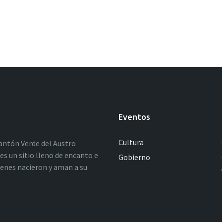
Eventos
Cultura
antón Verde del Austro
es un sitio lleno de encanto e
Gobierno
ienes nacieron y aman a su