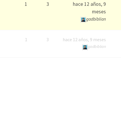
1
3
hace 12 años, 9
meses
gadbiblian
1
3
hace 12 años, 9 meses
gadbiblian