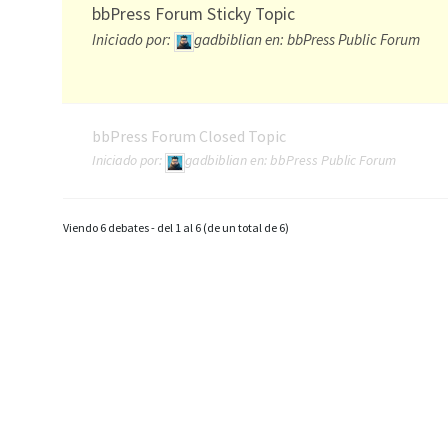
bbPress Forum Sticky Topic
Iniciado por:
gadbiblian
en:
bbPress Public Forum
bbPress Forum Closed Topic
Iniciado por:
gadbiblian
en:
bbPress Public Forum
Viendo 6 debates - del 1 al 6 (de un total de 6)