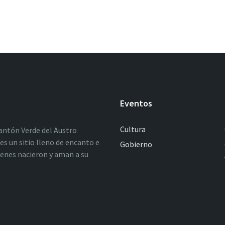
Eventos
Cultura
antón Verde del Austro
es un sitio lleno de encanto e
Gobierno
ienes nacieron y aman a su