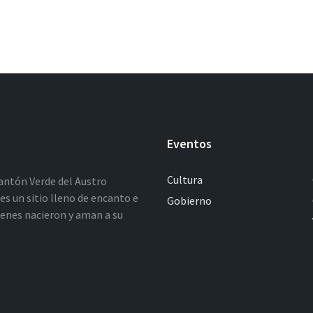
Eventos
Cultura
antón Verde del Austro
es un sitio lleno de encanto e
Gobierno
ienes nacieron y aman a su