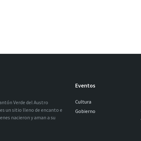
Eventos
Cultura
antón Verde del Austro
es un sitio lleno de encanto e
Gobierno
ienes nacieron y aman a su