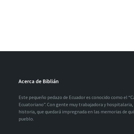
Acerca de Biblián
Este pequeño pedazo de Ecuador es conocido como el “C
Ecuatoriano”. Con gente muy trabajadora y hospitalaria, 
historia, que quedará impregnada en las memorias de qu
pueblo.