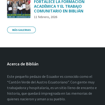
FORTALECE LA FORMACIÓN
ACADÉMICA Y EL TRABAJO
COMUNITARIO EN BIBLIÁN
11 febrero, 2026
MÁS GALERIAS
Acerca de Biblián
Este pequeño pedazo de Ecuador es conocido como el
“Cantón Verde del Austro Ecuatoriano”. Con gente muy
trabajadora y hospitalaria, es un sitio lleno de encanto e
historia, que quedará impregnada en las memorias de
quienes nacieron y aman a su pueblo.