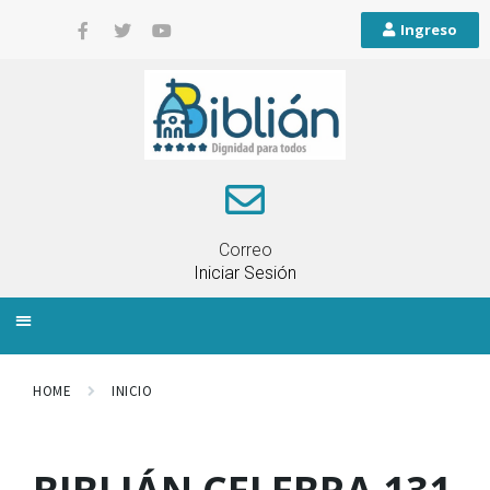
Ingreso
Correo
Iniciar Sesión
INFORMACIÓN LOCAL
PLANIFICACIÓN TERRITORIAL
QUEJAS Y RECLAMOS
HOME
INICIO