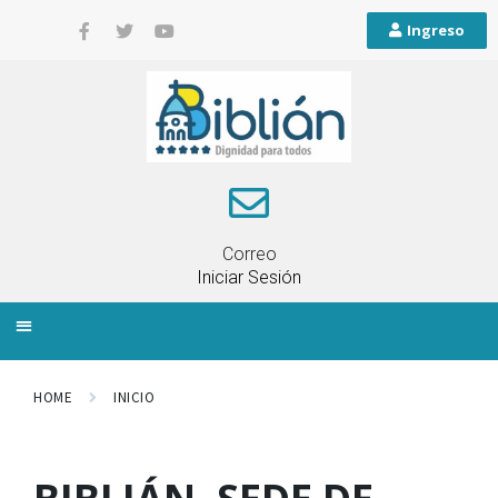
Ingreso
Correo
Iniciar Sesión
INFORMACIÓN LOCAL
PLANIFICACIÓN TERRITORIAL
QUEJAS Y RECLAMOS
HOME
INICIO