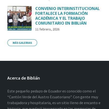
CONVENIO INTERINSTITUCIONAL
FORTALECE LA FORMACIÓN
ACADÉMICA Y EL TRABAJO
COMUNITARIO EN BIBLIÁN
11 febrero, 2026
MÁS GALERIAS
Acerca de Biblián
Este pequeño pedazo de Ecuador es conocido como el
“Cantón Verde del Austro Ecuatoriano”. Con gente muy
trabajadora y hospitalaria, es un sitio lleno de encanto e
historia, que quedará impregnada en las memorias de