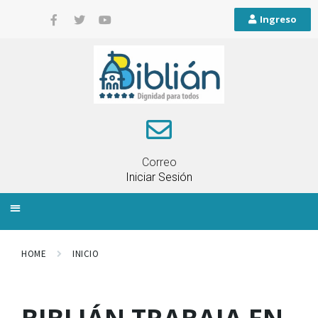
Ingreso
Correo
Iniciar Sesión
INFORMACIÓN LOCAL
PLANIFICACIÓN TERRITORIAL
QUEJAS Y RECLAMOS
HOME
INICIO