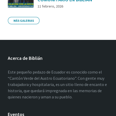
11 febrero, 2026
MÁS GALERIAS
Acerca de Biblián
Este pequeño pedazo de Ecuador es conocido como el
“Cantón Verde del Austro Ecuatoriano”. Con gente muy
trabajadora y hospitalaria, es un sitio lleno de encanto e
historia, que quedará impregnada en las memorias de
quienes nacieron y aman a su pueblo.
Eventos