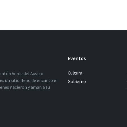
Eventos
Cultura
antón Verde del Austro
es un sitio lleno de encanto e
Gobierno
ienes nacieron y aman a su