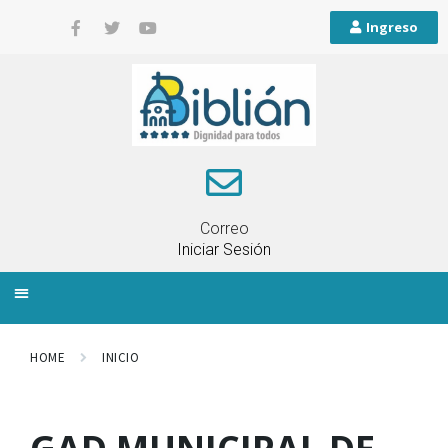
Ingreso
Correo
Iniciar Sesión
INFORMACIÓN LOCAL
PLANIFICACIÓN TERRITORIAL
QUEJAS Y RECLAMOS
HOME
INICIO