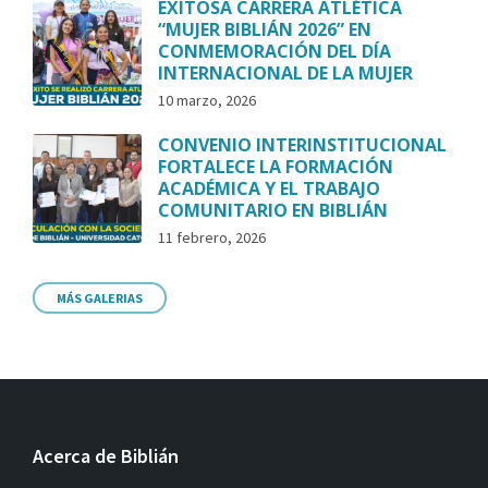
EXITOSA CARRERA ATLÉTICA
“MUJER BIBLIÁN 2026” EN
CONMEMORACIÓN DEL DÍA
INTERNACIONAL DE LA MUJER
10 marzo, 2026
CONVENIO INTERINSTITUCIONAL
FORTALECE LA FORMACIÓN
ACADÉMICA Y EL TRABAJO
COMUNITARIO EN BIBLIÁN
11 febrero, 2026
MÁS GALERIAS
Acerca de Biblián