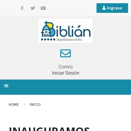
Ingreso
Correo
Iniciar Sesión
INFORMACIÓN LOCAL
PLANIFICACIÓN TERRITORIAL
QUEJAS Y RECLAMOS
HOME
INICIO