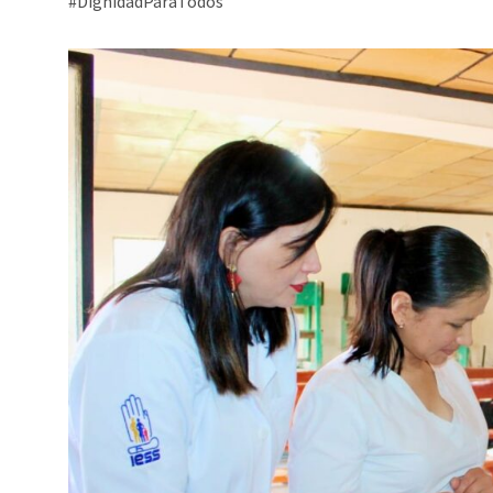
#DignidadParaTodos