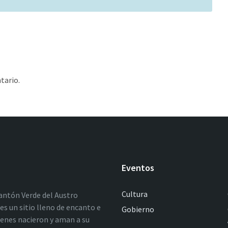
tario.
Eventos
Cultura
antón Verde del Austro
es un sitio lleno de encanto e
Gobierno
ienes nacieron y aman a su