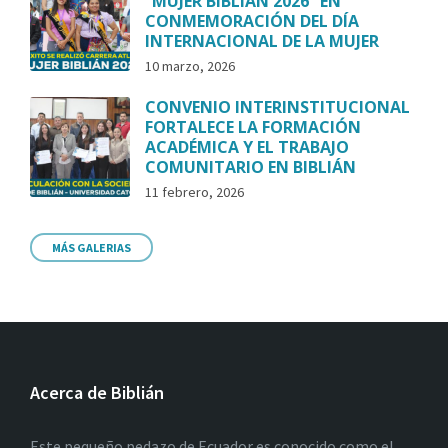
“MUJER BIBLIÁN 2026” EN
CONMEMORACIÓN DEL DÍA
INTERNACIONAL DE LA MUJER
10 marzo, 2026
CONVENIO INTERINSTITUCIONAL
FORTALECE LA FORMACIÓN
ACADÉMICA Y EL TRABAJO
COMUNITARIO EN BIBLIÁN
11 febrero, 2026
MÁS GALERIAS
Acerca de Biblián
Este pequeño pedazo de Ecuador es conocido como el