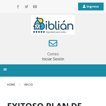
Ingreso
Correo
Iniciar Sesión
INFORMACIÓN LOCAL
PLANIFICACIÓN TERRITORIAL
QUEJAS Y RECLAMOS
HOME
INICIO