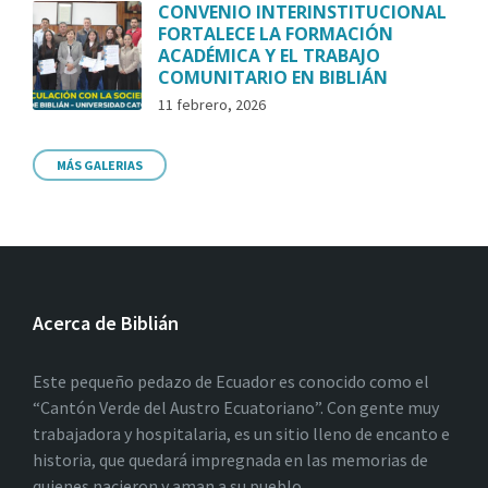
CONVENIO INTERINSTITUCIONAL
FORTALECE LA FORMACIÓN
ACADÉMICA Y EL TRABAJO
COMUNITARIO EN BIBLIÁN
11 febrero, 2026
MÁS GALERIAS
Acerca de Biblián
Este pequeño pedazo de Ecuador es conocido como el
“Cantón Verde del Austro Ecuatoriano”. Con gente muy
trabajadora y hospitalaria, es un sitio lleno de encanto e
historia, que quedará impregnada en las memorias de
quienes nacieron y aman a su pueblo.