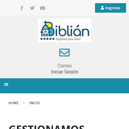
Ingreso
Correo
Iniciar Sesión
INFORMACIÓN LOCAL
PLANIFICACIÓN TERRITORIAL
QUEJAS Y RECLAMOS
HOME
INICIO