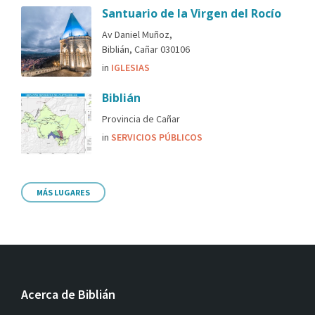
Santuario de la Virgen del Rocío
Av Daniel Muñoz,
Biblián, Cañar 030106
in
IGLESIAS
Biblián
Provincia de Cañar
in
SERVICIOS PÚBLICOS
MÁS LUGARES
Acerca de Biblián