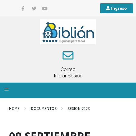
Ingreso
Correo
Iniciar Sesión
INFORMACIÓN LOCAL
PLANIFICACIÓN TERRITORIAL
QUEJAS Y RECLAMOS
HOME
DOCUMENTOS
SESION 2023