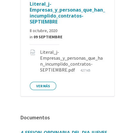
Literal_j-
Empresas_y_personas_que_han_
incumplido_contratos-
SEPTIEMBRE
8 octubre, 2020
in
09 SEPTIEMBRE
Literal_j-
Empresas_y_personas_que_ha
n_incumplido_contratos-
SEPTIEMBRE.pdf
427 kB
VER MÁS
Documentos
4-SESION-ORDINARIA-DEL-DIA-JUEVES-