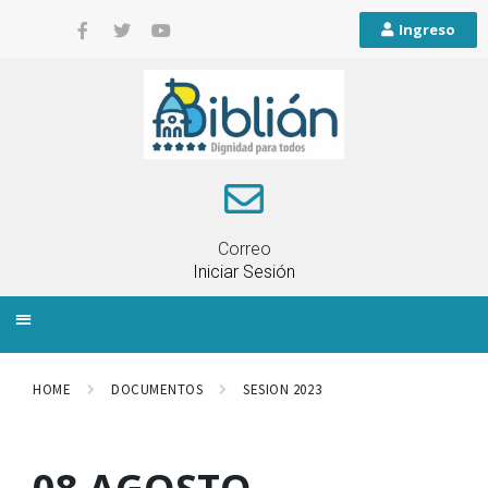
Ingreso
Correo
Iniciar Sesión
INFORMACIÓN LOCAL
PLANIFICACIÓN TERRITORIAL
QUEJAS Y RECLAMOS
HOME
DOCUMENTOS
SESION 2023